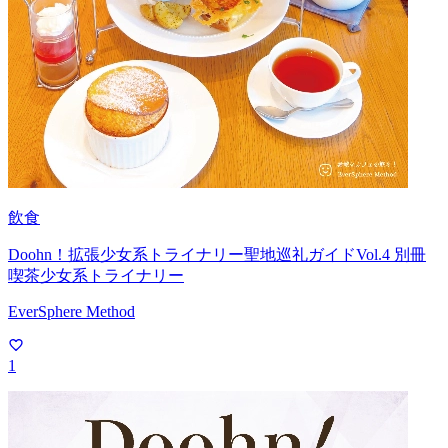
飲食
Doohn！拡張少女系トライナリー聖地巡礼ガイドVol.4 別冊
喫茶少女系トライナリー
EverSphere Method
1