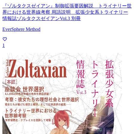
『ゾルタクスゼイアン』制御拡張要因解説 トライナリー世
界における世界線考察 用語説明 拡張少女系トライナリー
情報誌ゾルタクスゼイアンVol.3 別冊
EverSphere Method
1