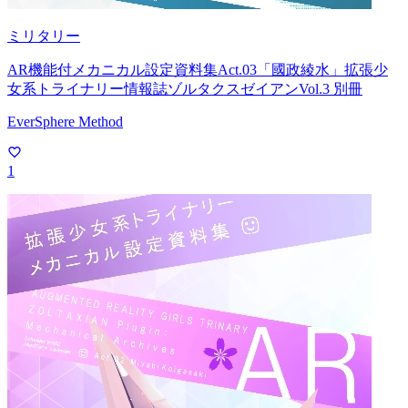
ミリタリー
AR機能付メカニカル設定資料集Act.03「國政綾水」拡張少
女系トライナリー情報誌ゾルタクスゼイアンVol.3 別冊
EverSphere Method
1