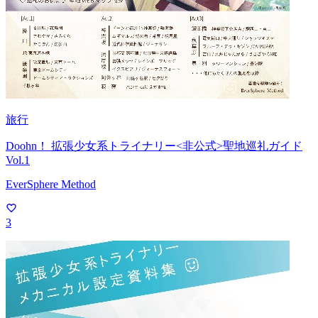
旅行
Doohn！ 拡張少女系トライナリー<非公式>聖地巡礼ガイド
Vol.1
EverSphere Method
3