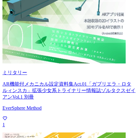
ミリタリー
AR機能付メカニカル設定資料集Act.01「ガブリエラ・ロタ
ルィンスカ」拡張少女系トライナリー情報誌ゾルタクスゼイ
アンVol.1 別冊
EverSphere Method
1