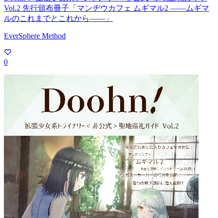
Vol.2 先行頒布冊子「マンヂウカフェ ムギマル2 ――ムギマ
ルのこれまでとこれから――」
EverSphere Method
0