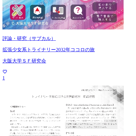
評論・研究（サブカル）
拡張少女系トライナリー2032年ココロの旅
大阪大学ＳＦ研究会
1