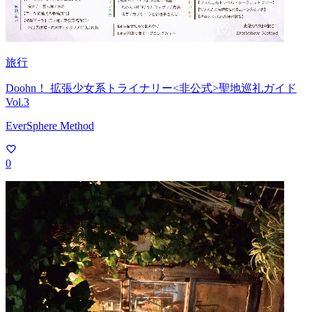
旅行
Doohn！ 拡張少女系トライナリー<非公式>聖地巡礼ガイド
Vol.3
EverSphere Method
0