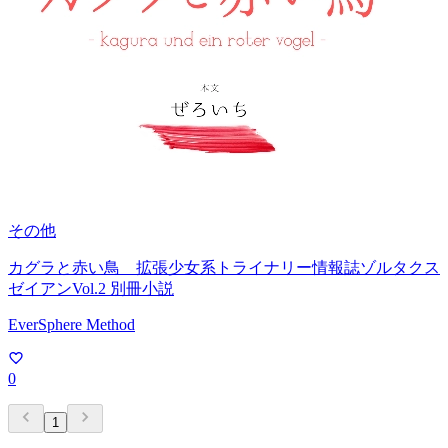
その他
カグラと赤い鳥 拡張少女系トライナリー情報誌ゾルタクス
ゼイアンVol.2 別冊小説
EverSphere Method
0
1