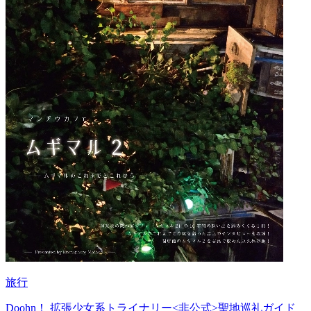
旅行
Doohn！ 拡張少女系トライナリー<非公式>聖地巡礼ガイド