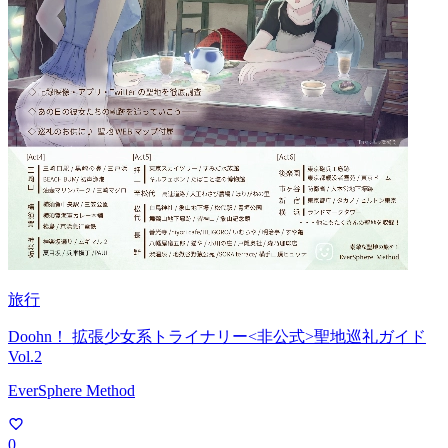
旅行
Doohn！ 拡張少女系トライナリー<非公式>聖地巡礼ガイド
Vol.2
EverSphere Method
0