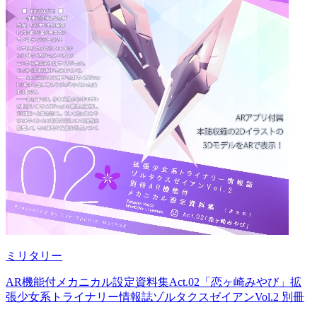
ミリタリー
AR機能付メカニカル設定資料集Act.02「恋ヶ崎みやび」拡
張少女系トライナリー情報誌ゾルタクスゼイアンVol.2 別冊