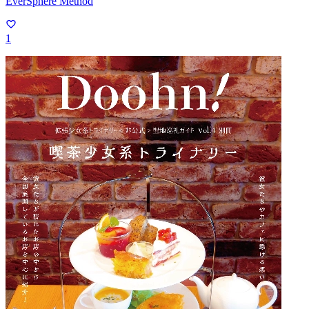
EverSphere Method
1