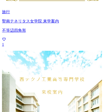
旅行
聖南テネリタス女学院 来学案内
不等辺四角形
1