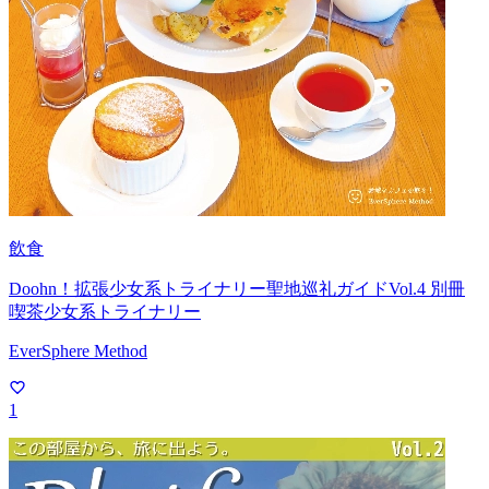
飲食
Doohn！拡張少女系トライナリー聖地巡礼ガイドVol.4 別冊
喫茶少女系トライナリー
EverSphere Method
1