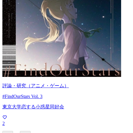
評論・研究（アニメ・ゲーム）
#FindOurStars Vol. 3
東京大学恋する小惑星同好会
2