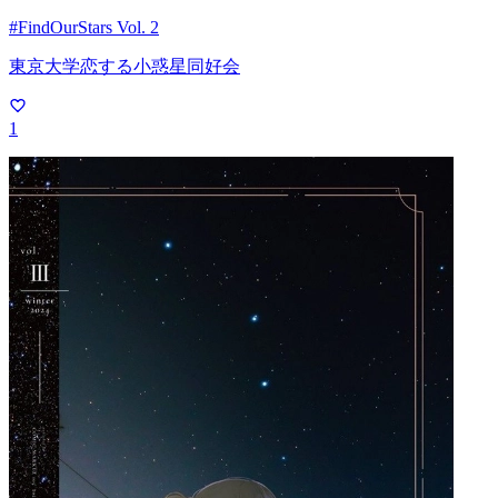
#FindOurStars Vol. 2
東京大学恋する小惑星同好会
1