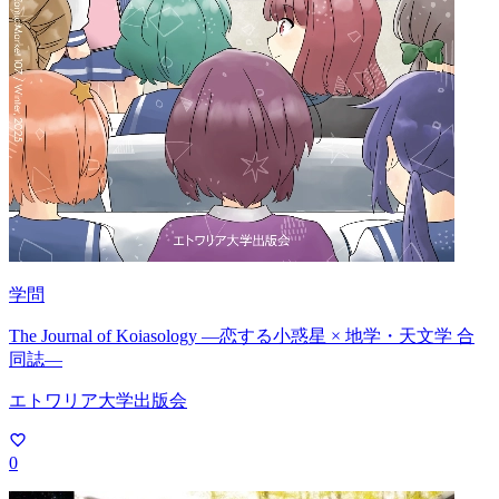
学問
The Journal of Koiasology ―恋する小惑星 × 地学・天文学 合
同誌―
エトワリア大学出版会
0