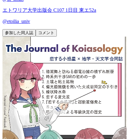
エトワリア大学出版会
C107 1日目 東エ52a
@
etoilia_univ
参加した同人誌
コメント