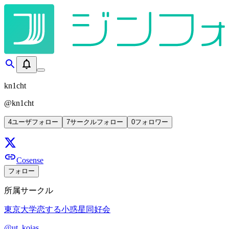
kn1cht
@
kn1cht
4
ユーザフォロー
7
サークルフォロー
0
フォロワー
Cosense
フォロー
所属サークル
東京大学恋する小惑星同好会
@
ut_koias