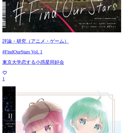
評論・研究（アニメ・ゲーム）
#FindOurStars Vol. 1
東京大学恋する小惑星同好会
1