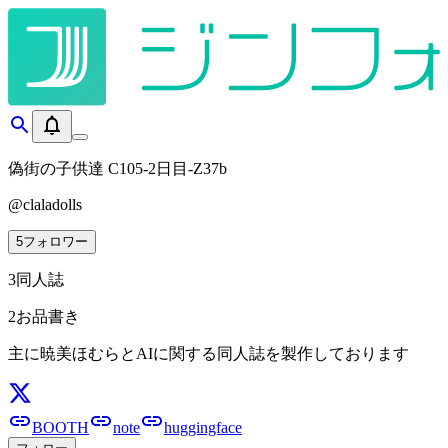
偽街の子供達
C105-2日目-Z37b
@
claladolls
5
フォロワー
3
同人誌
2
お品書き
主に暁美ほむらとAIに関する同人誌を製作しております
BOOTH
note
huggingface