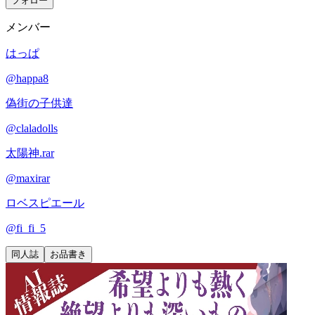
フォロー
メンバー
はっぱ
@
happa8
偽街の子供達
@
claladolls
太陽神.rar
@
maxirar
ロベスピエール
@
fi_fi_5
同人誌
お品書き