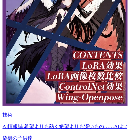
技術
AI情報誌 希望よりも熱く絶望よりも深いもの……AIよ2
偽街の子供達