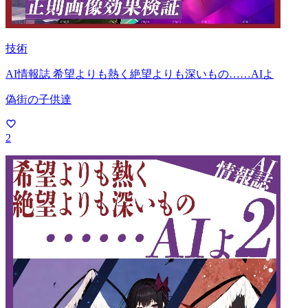
技術
AI情報誌 希望よりも熱く絶望よりも深いもの……AIよ
偽街の子供達
2