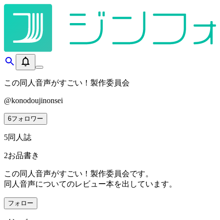
この同人音声がすごい！製作委員会
@
konodoujinonsei
6
フォロワー
5
同人誌
2
お品書き
この同人音声がすごい！製作委員会です。
同人音声についてのレビュー本を出しています。
フォロー