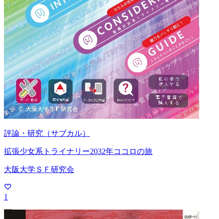
評論・研究（サブカル）
拡張少女系トライナリー2032年ココロの旅
大阪大学ＳＦ研究会
1