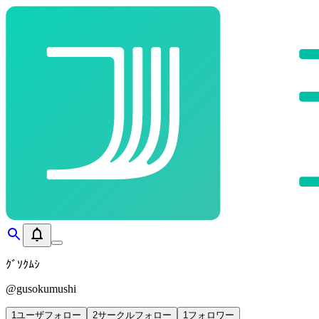
ｸﾞｿｸﾑｼ
@
gusokumushi
1
ユーザフォロー
2
サークルフォロー
1
フォロワー