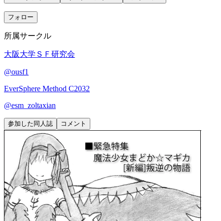
フォロー
所属サークル
大阪大学ＳＦ研究会
@
ousf1
EverSphere Method
C2032
@
esm_zoltaxian
参加した同人誌
コメント