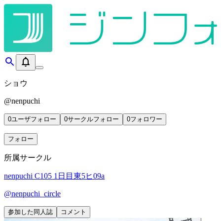
ショウ
@
nenpuchi
0
ユーザフォロー
0
サークルフォロー
0
フォロワー
フォロー
所属サークル
nenpuchi
C105 1日目東5ヒ09a
@
nenpuchi_circle
参加した同人誌
コメント