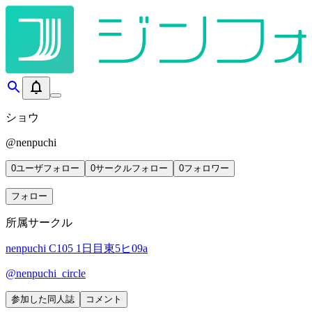
ショウ
@
nenpuchi
0
ユーザフォロー
0
サークルフォロー
0
フォロワー
フォロー
所属サークル
nenpuchi
C105 1日目東5ヒ09a
@
nenpuchi_circle
参加した同人誌
コメント